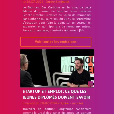
le
15/07/2026
- Durée
8 minutes
Le Bâtiment Bas Carbone est le sujet de cette
édition du journal de l’emploi. Nous recevons
Férielle Deriche Directrice du Salon de Immobilier
Bas Carbone qui aura lieu du 01 au 03 septembre.
L’occasion pour faire le point sur un secteur en
expansion et qui répond a de nombreux enjeux.
Face aux canicules, construire autrement [&h...
Voir toutes les emissions
STARTUP ET EMPLOI : CE QUE LES
JEUNES DIPLÔMÉS DOIVENT SAVOIR
Emission du
10/07/2026
- Durée
7 minutes
Travailler en Startup? Longtemps considérées
comme le Graal des jeunes diplômés, les startups