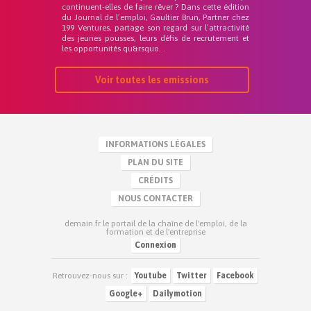
continuent-elles de faire rêver ? Dans cette édition
du Journal de l’emploi, Gaultier Brun, Partner chez
199 Ventures, partage son regard sur l’attractivité
des jeunes pousses, leurs défis de recrutement et
les opportunités qu&rsquo...
Voir toutes les emissions
INFORMATIONS LÉGALES
PLAN DU SITE
CRÉDITS
NOUS CONTACTER
demain.fr le portail de la chaîne de l'emploi, de la
formation et de l'entreprise
Connexion
Retrouvez-nous sur :
Youtube
Twitter
Facebook
Google+
Dailymotion