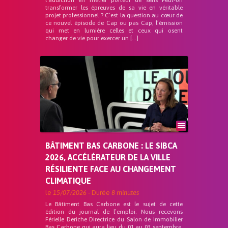
l’addiction en métier porteur de sens Peut-on
transformer les épreuves de sa vie en véritable
projet professionnel ? C’est la question au cœur de
ce nouvel épisode de Cap ou pas Cap, l’émission
qui met en lumière celles et ceux qui osent
changer de vie pour exercer un […]
BÂTIMENT BAS CARBONE : LE SIBCA
2026, ACCÉLÉRATEUR DE LA VILLE
RÉSILIENTE FACE AU CHANGEMENT
CLIMATIQUE
le
15/07/2026
- Durée
8 minutes
Le Bâtiment Bas Carbone est le sujet de cette
édition du journal de l’emploi. Nous recevons
Férielle Deriche Directrice du Salon de Immobilier
Bas Carbone qui aura lieu du 01 au 03 septembre.