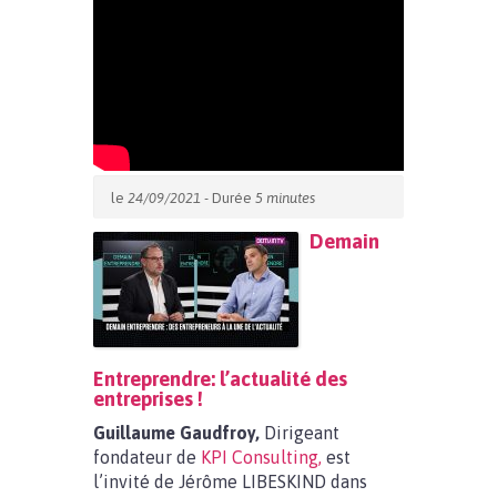
le
24/09/2021
- Durée
5 minutes
Demain
Entreprendre: l’actualité des
entreprises !
Guillaume Gaudfroy,
Dirigeant
fondateur de
KPI Consulting,
est
l’invité de Jérôme LIBESKIND dans