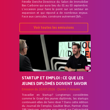
Férielle Deriche Directrice du Salon de Immobilier
Bas Carbone qui aura lieu du 01 au 03 septembre.
L’occasion pour faire le point sur un secteur en
expansion et qui répond a de nombreux enjeux.
Face aux canicules, construire autrement [&h...
Voir toutes les emissions
STARTUP ET EMPLOI : CE QUE LES
JEUNES DIPLÔMÉS DOIVENT SAVOIR
Emission du
10/07/2026
- Durée
7 minutes
Travailler en Startup? Longtemps considérées
comme le Graal des jeunes diplômés, les startups
continuent-elles de faire rêver ? Dans cette édition
du Journal de l’emploi, Gaultier Brun, Partner chez
199 Ventures, partage son regard sur l’attractivité