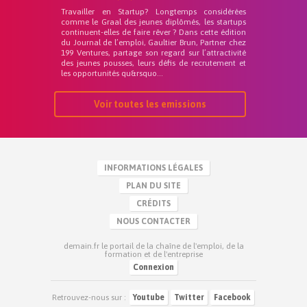
Travailler en Startup? Longtemps considérées
comme le Graal des jeunes diplômés, les startups
continuent-elles de faire rêver ? Dans cette édition
du Journal de l’emploi, Gaultier Brun, Partner chez
199 Ventures, partage son regard sur l’attractivité
des jeunes pousses, leurs défis de recrutement et
les opportunités qu&rsquo...
Voir toutes les emissions
INFORMATIONS LÉGALES
PLAN DU SITE
CRÉDITS
NOUS CONTACTER
demain.fr le portail de la chaîne de l'emploi, de la
formation et de l'entreprise
Connexion
Retrouvez-nous sur :
Youtube
Twitter
Facebook