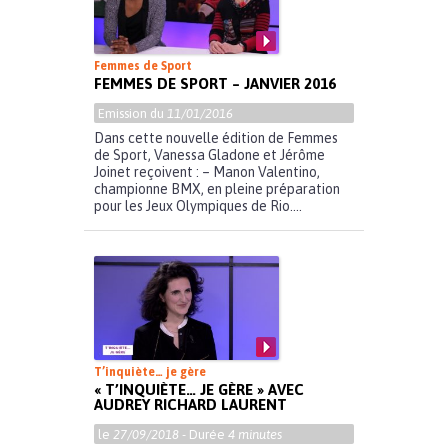
Femmes de Sport
FEMMES DE SPORT – JANVIER 2016
Emission du
11/01/2016
Dans cette nouvelle édition de Femmes
de Sport, Vanessa Gladone et Jérôme
Joinet reçoivent : – Manon Valentino,
championne BMX, en pleine préparation
pour les Jeux Olympiques de Rio....
T’inquiète… je gère
« T’INQUIÈTE… JE GÈRE » AVEC
AUDREY RICHARD LAURENT
le
27/09/2018
- Durée
4 minutes