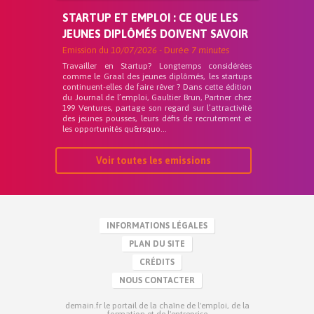
STARTUP ET EMPLOI : CE QUE LES
JEUNES DIPLÔMÉS DOIVENT SAVOIR
Emission du
10/07/2026
- Durée
7 minutes
Travailler en Startup? Longtemps considérées
comme le Graal des jeunes diplômés, les startups
continuent-elles de faire rêver ? Dans cette édition
du Journal de l’emploi, Gaultier Brun, Partner chez
199 Ventures, partage son regard sur l’attractivité
des jeunes pousses, leurs défis de recrutement et
les opportunités qu&rsquo...
Voir toutes les emissions
INFORMATIONS LÉGALES
PLAN DU SITE
CRÉDITS
NOUS CONTACTER
demain.fr le portail de la chaîne de l'emploi, de la