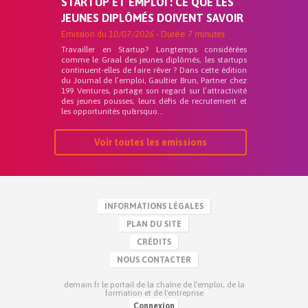
STARTUP ET EMPLOI : CE QUE LES
JEUNES DIPLÔMÉS DOIVENT SAVOIR
Emission du
10/07/2026
- Durée
7 minutes
Travailler en Startup? Longtemps considérées
comme le Graal des jeunes diplômés, les startups
continuent-elles de faire rêver ? Dans cette édition
du Journal de l’emploi, Gaultier Brun, Partner chez
199 Ventures, partage son regard sur l’attractivité
des jeunes pousses, leurs défis de recrutement et
les opportunités qu&rsquo...
Voir toutes les emissions
INFORMATIONS LÉGALES
PLAN DU SITE
CRÉDITS
NOUS CONTACTER
demain.fr le portail de la chaîne de l'emploi, de la
formation et de l'entreprise
Connexion