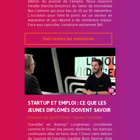
édition du journal de l’emploi. Nous recevons
Férielle Deriche Directrice du Salon de Immobilier
Bas Carbone qui aura lieu du 01 au 03 septembre.
L’occasion pour faire le point sur un secteur en
expansion et qui répond a de nombreux enjeux.
Face aux canicules, construire autrement [&h...
Voir toutes les emissions
STARTUP ET EMPLOI : CE QUE LES
JEUNES DIPLÔMÉS DOIVENT SAVOIR
Emission du
10/07/2026
- Durée
7 minutes
Travailler en Startup? Longtemps considérées
comme le Graal des jeunes diplômés, les startups
continuent-elles de faire rêver ? Dans cette édition
du Journal de l’emploi, Gaultier Brun, Partner chez