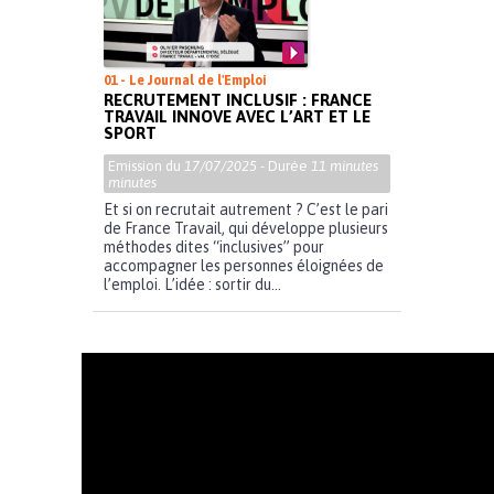
01 - Le Journal de l'Emploi
RECRUTEMENT INCLUSIF : FRANCE
TRAVAIL INNOVE AVEC L’ART ET LE
SPORT
Emission du
17/07/2025
- Durée
11 minutes
minutes
Et si on recrutait autrement ? C’est le pari
de France Travail, qui développe plusieurs
méthodes dites “inclusives” pour
accompagner les personnes éloignées de
l’emploi. L’idée : sortir du...