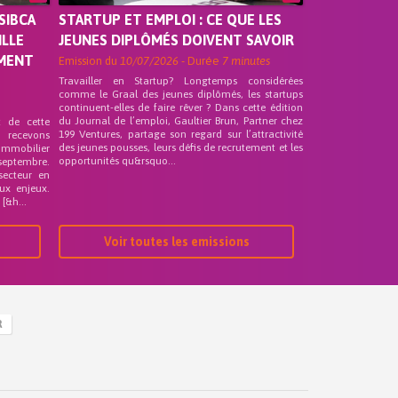
SIBCA
STARTUP ET EMPLOI : CE QUE LES
ILLE
JEUNES DIPLÔMÉS DOIVENT SAVOIR
EMENT
Emission du
10/07/2026
- Durée
7 minutes
Travailler en Startup? Longtemps considérées
comme le Graal des jeunes diplômés, les startups
continuent-elles de faire rêver ? Dans cette édition
du Journal de l’emploi, Gaultier Brun, Partner chez
t de cette
199 Ventures, partage son regard sur l’attractivité
s recevons
des jeunes pousses, leurs défis de recrutement et les
 Immobilier
opportunités qu&rsquo...
septembre.
secteur en
ux enjeux.
[&h...
Voir toutes les emissions
R