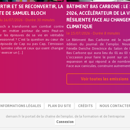
ORTIR ET SE RECONVERTIR, LA
BÂTIMENT BAS CARBONE : LE 
TE DE SAMUEL BLOCH
2026, ACCÉLÉRATEUR DE LA V
RÉSILIENTE FACE AU CHANG
du
16/07/2026
- Durée
30 minutes
CLIMATIQUE
loch a transformé son combat contre
on en métier porteur de sens Peut-on
le
15/07/2026
- Durée
8 minutes
er les épreuves de sa vie en véritable
fessionnel ? C’est la question au cœur de
Le Bâtiment Bas Carbone est le suje
 épisode de Cap ou pas Cap, l’émission
édition du journal de l’emploi. Nou
 lumière celles et ceux qui osent changer
Férielle Deriche Directrice du Salon de
r exercer un […]
Bas Carbone qui aura lieu du 01 au 03 
L’occasion pour faire le point sur un 
expansion et qui répond a de nombre
Face aux canicules, construire autrement 
Voir toutes les emissions
INFORMATIONS LÉGALES
PLAN DU SITE
CRÉDITS
NOUS CONTACTE
demain.fr le portail de la chaîne de l'emploi, de la formation et de l'entreprise
Connexion