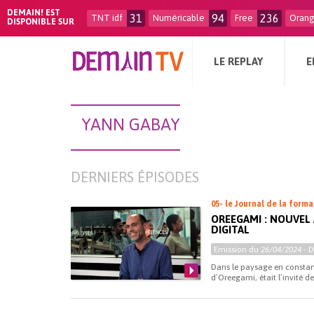
DEMAIN! EST
31
94
236
TNT idf
Numéricable
Free
Oran
DISPONIBLE SUR
LE REPLAY
E
YANN GABAY
DERNIERS ÉPISODES
05- le Journal de la form
OREEGAMI : NOUVEL
DIGITAL
Emission du
26/04/2024
- 
Dans le paysage en constan
d’Oreegami, était l’invité d