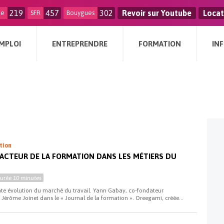
219
457
302
Revoir sur Youtube
Locat
ge
SFR
Bouygues
MPLOI
ENTREPRENDRE
FORMATION
IN
ation
 ACTEUR DE LA FORMATION DANS LES MÉTIERS DU
Durée
10 minutes
te évolution du marché du travail. Yann Gabay, co-fondateur
e Jérôme Joinet dans le « Journal de la formation ». Oreegami, créée...