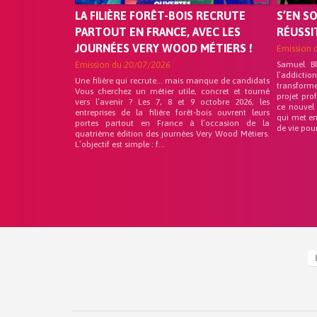
LA FILIÈRE FORÊT-BOIS RECRUTE
S’EN S
PARTOUT EN FRANCE, AVEC LES
RÉUSSI
JOURNÉES VERY WOOD MÉTIERS !
Emission 
Emission du
20/07/2026
Samuel B
l’addicti
Une filière qui recrute… mais manque de candidats
transform
Vous cherchez un métier utile, concret et tourné
projet pro
vers l’avenir ? Les 7, 8 et 9 octobre 2026, les
ce nouvel
entreprises de la filière forêt-bois ouvrent leurs
qui met en
portes partout en France à l’occasion de la
de vie pou
quatrième édition des journées Very Wood Métiers.
L’objectif est simple : f...