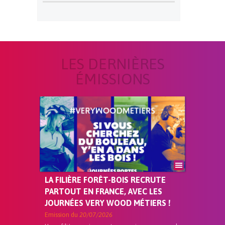
LES DERNIÈRES
ÉMISSIONS
LA FILIÈRE FORÊT-BOIS RECRUTE
PARTOUT EN FRANCE, AVEC LES
JOURNÉES VERY WOOD MÉTIERS !
Emission du
20/07/2026