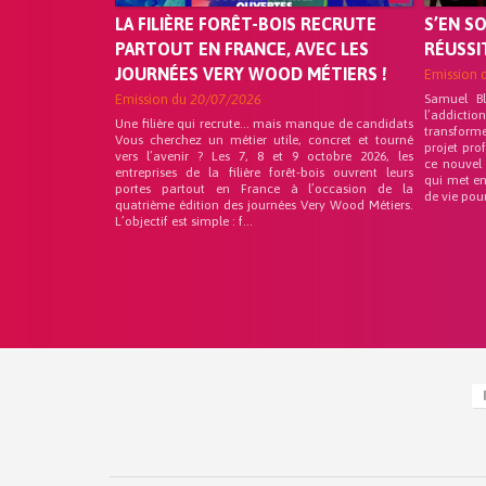
LA FILIÈRE FORÊT-BOIS RECRUTE
S’EN S
PARTOUT EN FRANCE, AVEC LES
RÉUSSI
JOURNÉES VERY WOOD MÉTIERS !
Emission 
Emission du
20/07/2026
Samuel B
l’addicti
Une filière qui recrute… mais manque de candidats
transform
Vous cherchez un métier utile, concret et tourné
projet pro
vers l’avenir ? Les 7, 8 et 9 octobre 2026, les
ce nouvel
entreprises de la filière forêt-bois ouvrent leurs
qui met en
portes partout en France à l’occasion de la
de vie pou
quatrième édition des journées Very Wood Métiers.
L’objectif est simple : f...