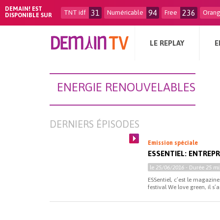
DEMAIN! EST
31
94
236
TNT idf
Numéricable
Free
Oran
DISPONIBLE SUR
LE REPLAY
E
ENERGIE RENOUVELABLES
DERNIERS ÉPISODES
Emission spéciale
ESSENTIEL: ENTREP
le
25/06/2016
- Durée
25 mi
ESSentiel, c’est le magazine
festival We love green, il s’