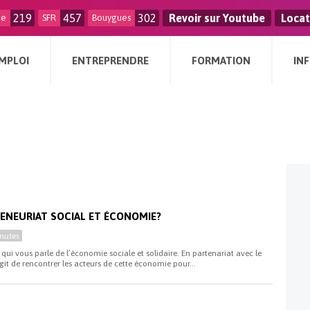
219
457
302
Revoir sur Youtube
Locat
ge
SFR
Bouygues
MPLOI
ENTREPRENDRE
FORMATION
IN
RENEURIAT SOCIAL ET ÉCONOMIE?
nutes
 qui vous parle de l’économie sociale et solidaire. En partenariat avec le
agit de rencontrer les acteurs de cette économie pour...