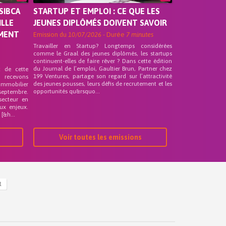
SIBCA
STARTUP ET EMPLOI : CE QUE LES
ILLE
JEUNES DIPLÔMÉS DOIVENT SAVOIR
EMENT
Emission du
10/07/2026
- Durée
7 minutes
Travailler en Startup? Longtemps considérées
comme le Graal des jeunes diplômés, les startups
continuent-elles de faire rêver ? Dans cette édition
du Journal de l’emploi, Gaultier Brun, Partner chez
t de cette
199 Ventures, partage son regard sur l’attractivité
s recevons
des jeunes pousses, leurs défis de recrutement et les
 Immobilier
opportunités qu&rsquo...
septembre.
secteur en
ux enjeux.
[&h...
Voir toutes les emissions
R