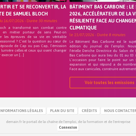
ORTIR ET SE RECONVERTIR, LA
BÂTIMENT BAS CARBONE : LE 
TE DE SAMUEL BLOCH
2026, ACCÉLÉRATEUR DE LA V
RÉSILIENTE FACE AU CHANG
du
16/07/2026
- Durée
30 minutes
CLIMATIQUE
loch a transformé son combat contre
on en métier porteur de sens Peut-on
le
15/07/2026
- Durée
8 minutes
er les épreuves de sa vie en véritable
fessionnel ? C’est la question au cœur de
Le Bâtiment Bas Carbone est le suje
 épisode de Cap ou pas Cap, l’émission
édition du journal de l’emploi. Nou
 lumière celles et ceux qui osent changer
Férielle Deriche Directrice du Salon de
r exercer un […]
Bas Carbone qui aura lieu du 01 au 03 
L’occasion pour faire le point sur un 
expansion et qui répond a de nombre
Face aux canicules, construire autrement 
Voir toutes les emissions
INFORMATIONS LÉGALES
PLAN DU SITE
CRÉDITS
NOUS CONTACTE
demain.fr le portail de la chaîne de l'emploi, de la formation et de l'entreprise
Connexion