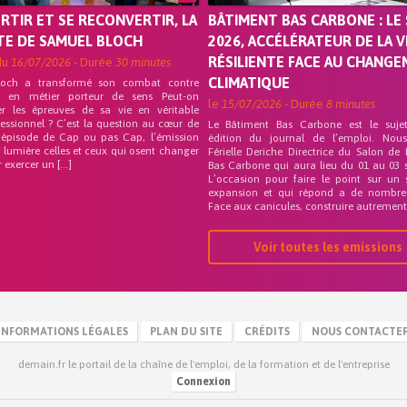
ORTIR ET SE RECONVERTIR, LA
BÂTIMENT BAS CARBONE : LE 
TE DE SAMUEL BLOCH
2026, ACCÉLÉRATEUR DE LA V
RÉSILIENTE FACE AU CHANG
du
16/07/2026
- Durée
30 minutes
CLIMATIQUE
loch a transformé son combat contre
on en métier porteur de sens Peut-on
le
15/07/2026
- Durée
8 minutes
er les épreuves de sa vie en véritable
fessionnel ? C’est la question au cœur de
Le Bâtiment Bas Carbone est le suje
 épisode de Cap ou pas Cap, l’émission
édition du journal de l’emploi. Nou
 lumière celles et ceux qui osent changer
Férielle Deriche Directrice du Salon de
r exercer un […]
Bas Carbone qui aura lieu du 01 au 03 
L’occasion pour faire le point sur un 
expansion et qui répond a de nombre
Face aux canicules, construire autrement 
Voir toutes les emissions
INFORMATIONS LÉGALES
PLAN DU SITE
CRÉDITS
NOUS CONTACTE
demain.fr le portail de la chaîne de l'emploi, de la formation et de l'entreprise
Connexion