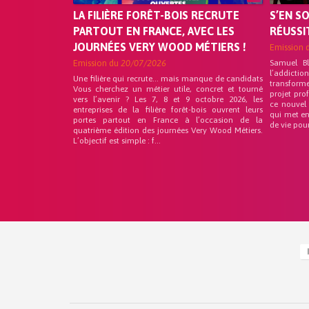
LA FILIÈRE FORÊT-BOIS RECRUTE
S’EN S
PARTOUT EN FRANCE, AVEC LES
RÉUSSI
JOURNÉES VERY WOOD MÉTIERS !
Emission 
Emission du
20/07/2026
Samuel B
l’addicti
Une filière qui recrute… mais manque de candidats
transform
Vous cherchez un métier utile, concret et tourné
projet pro
vers l’avenir ? Les 7, 8 et 9 octobre 2026, les
ce nouvel
entreprises de la filière forêt-bois ouvrent leurs
qui met en
portes partout en France à l’occasion de la
de vie pou
quatrième édition des journées Very Wood Métiers.
L’objectif est simple : f...