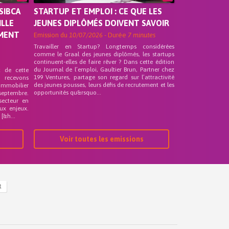
SIBCA
STARTUP ET EMPLOI : CE QUE LES
ILLE
JEUNES DIPLÔMÉS DOIVENT SAVOIR
EMENT
Emission du
10/07/2026
- Durée
7 minutes
Travailler en Startup? Longtemps considérées
comme le Graal des jeunes diplômés, les startups
continuent-elles de faire rêver ? Dans cette édition
du Journal de l’emploi, Gaultier Brun, Partner chez
t de cette
199 Ventures, partage son regard sur l’attractivité
s recevons
des jeunes pousses, leurs défis de recrutement et les
 Immobilier
opportunités qu&rsquo...
septembre.
secteur en
ux enjeux.
[&h...
Voir toutes les emissions
R