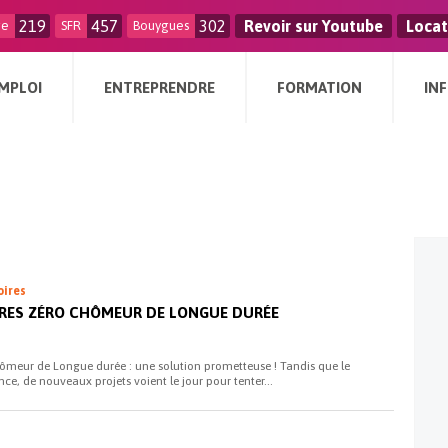
219
457
302
Revoir sur Youtube
Locat
ge
SFR
Bouygues
MPLOI
ENTREPRENDRE
FORMATION
IN
oires
TOIRES ZÉRO CHÔMEUR DE LONGUE DURÉE
Chômeur de Longue durée : une solution prometteuse ! Tandis que le
ce, de nouveaux projets voient le jour pour tenter...