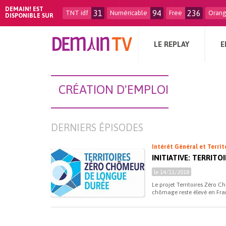
DEMAIN! EST
31
94
236
TNT idf
Numéricable
Free
Oran
DISPONIBLE SUR
LE REPLAY
E
CRÉATION D'EMPLOI
DERNIERS ÉPISODES
Intérêt Général et Territ
INITIATIVE: TERRI
le 14/11/2018
Le projet Territoires Zéro 
chômage reste élevé en Fran