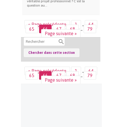
véritable projet professionnel ? C’est la
question au...
« Page précédente
1
…
64
65
66
67
68
…
79
Page suivante »
« Page précédente
1
…
64
65
66
67
68
…
79
Page suivante »