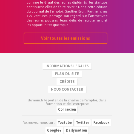
comme le Graal des jeunes diplômés, les startups
continuent-elles de faire rêver ? Dans cette édition
du Journal de l’emploi, Gaultier Brun, Partner chez
199 Ventures, partage son regard sur l’attractivité
des jeunes pousses, leurs défis de recrutement et
les opportunités qu&rsquo...
Voir toutes les emissions
INFORMATIONS LÉGALES
PLAN DU SITE
CRÉDITS
NOUS CONTACTER
demain.fr le portail de la chaîne de l'emploi, de la
formation et de l'entreprise
Connexion
Retrouvez-nous sur :
Youtube
Twitter
Facebook
Google+
Dailymotion