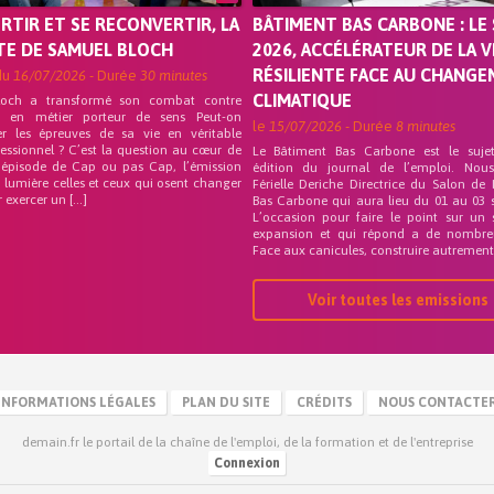
ORTIR ET SE RECONVERTIR, LA
BÂTIMENT BAS CARBONE : LE 
TE DE SAMUEL BLOCH
2026, ACCÉLÉRATEUR DE LA V
RÉSILIENTE FACE AU CHANG
du
16/07/2026
- Durée
30 minutes
CLIMATIQUE
loch a transformé son combat contre
on en métier porteur de sens Peut-on
le
15/07/2026
- Durée
8 minutes
er les épreuves de sa vie en véritable
fessionnel ? C’est la question au cœur de
Le Bâtiment Bas Carbone est le suje
 épisode de Cap ou pas Cap, l’émission
édition du journal de l’emploi. Nou
 lumière celles et ceux qui osent changer
Férielle Deriche Directrice du Salon de
r exercer un […]
Bas Carbone qui aura lieu du 01 au 03 
L’occasion pour faire le point sur un 
expansion et qui répond a de nombre
Face aux canicules, construire autrement 
Voir toutes les emissions
INFORMATIONS LÉGALES
PLAN DU SITE
CRÉDITS
NOUS CONTACTE
demain.fr le portail de la chaîne de l'emploi, de la formation et de l'entreprise
Connexion