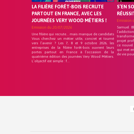
LA FILIÈRE FORÊT-BOIS RECRUTE
S’EN S
PARTOUT EN FRANCE, AVEC LES
RÉUSSI
JOURNÉES VERY WOOD MÉTIERS !
Emission 
Emission du
20/07/2026
Samuel B
l’addicti
Une filière qui recrute… mais manque de candidats
transform
Vous cherchez un métier utile, concret et tourné
projet pro
vers l’avenir ? Les 7, 8 et 9 octobre 2026, les
ce nouvel
entreprises de la filière forêt-bois ouvrent leurs
qui met en
portes partout en France à l’occasion de la
de vie pou
quatrième édition des journées Very Wood Métiers.
L’objectif est simple : f...