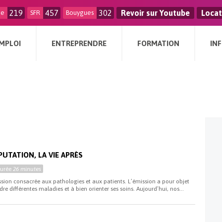
219
457
302
Revoir sur Youtube
Locat
ge
SFR
Bouygues
MPLOI
ENTREPRENDRE
FORMATION
IN
UTATION, LA VIE APRÈS
Durée
26 minutes
ssion consacrée aux pathologies et aux patients. L’émission a pour objet
re différentes maladies et à bien orienter ses soins. Aujourd’hui, nos...