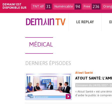
DEMAIN! EST
31
94
236
TNT idf
Numéricable
Free
Oran
DISPONIBLE SUR
LE REPLAY
E
MÉDICAL
DERNIERS ÉPISODES
Atout Santé
ATOUT SANTÉ: L’AMP
Emission du
24/01/2017
- 
« Atout Santé » est une émi
d’aider le public à comprend