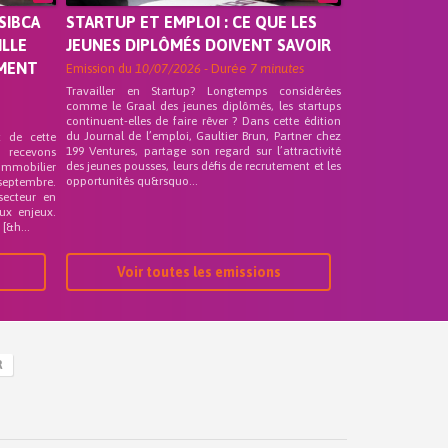
SIBCA
STARTUP ET EMPLOI : CE QUE LES
ILLE
JEUNES DIPLÔMÉS DOIVENT SAVOIR
EMENT
Emission du
10/07/2026
- Durée
7 minutes
Travailler en Startup? Longtemps considérées
comme le Graal des jeunes diplômés, les startups
continuent-elles de faire rêver ? Dans cette édition
du Journal de l’emploi, Gaultier Brun, Partner chez
t de cette
199 Ventures, partage son regard sur l’attractivité
s recevons
des jeunes pousses, leurs défis de recrutement et les
 Immobilier
opportunités qu&rsquo...
septembre.
secteur en
ux enjeux.
[&h...
Voir toutes les emissions
R