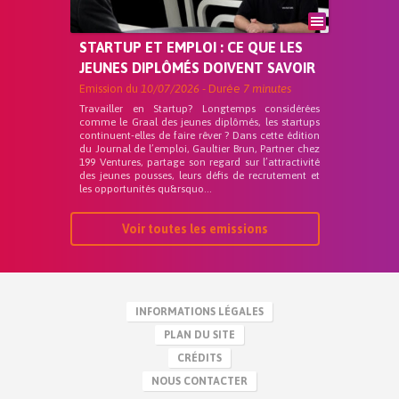
STARTUP ET EMPLOI : CE QUE LES
JEUNES DIPLÔMÉS DOIVENT SAVOIR
Emission du
10/07/2026
- Durée
7 minutes
Travailler en Startup? Longtemps considérées
comme le Graal des jeunes diplômés, les startups
continuent-elles de faire rêver ? Dans cette édition
du Journal de l’emploi, Gaultier Brun, Partner chez
199 Ventures, partage son regard sur l’attractivité
des jeunes pousses, leurs défis de recrutement et
les opportunités qu&rsquo...
Voir toutes les emissions
INFORMATIONS LÉGALES
PLAN DU SITE
CRÉDITS
NOUS CONTACTER