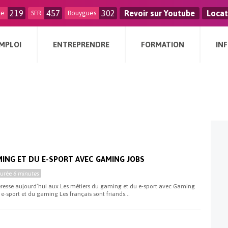
219
457
302
Revoir sur Youtube
Locat
ge
SFR
Bouygues
MPLOI
ENTREPRENDRE
FORMATION
IN
i
MING ET DU E-SPORT AVEC GAMING JOBS
Durée
6 minutes
téresse aujourd’hui aux Les métiers du gaming et du e-sport avec Gaming
 e-sport et du gaming Les français sont friands...