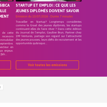
SIBCA
STARTUP ET EMPLOI : CE QUE LES
ILLE
JEUNES DIPLÔMÉS DOIVENT SAVOIR
EMENT
Emission du
10/07/2026
- Durée
7 minutes
Travailler en Startup? Longtemps considérées
comme le Graal des jeunes diplômés, les startups
continuent-elles de faire rêver ? Dans cette édition
du Journal de l’emploi, Gaultier Brun, Partner chez
t de cette
199 Ventures, partage son regard sur l’attractivité
s recevons
des jeunes pousses, leurs défis de recrutement et les
 Immobilier
opportunités qu&rsquo...
septembre.
secteur en
ux enjeux.
[&h...
Voir toutes les emissions
R