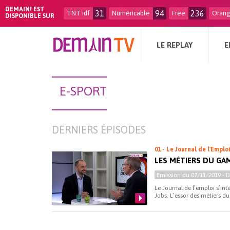
DEMAIN! EST
31
94
236
TNT idf
Numéricable
Free
Oran
DISPONIBLE SUR
LE REPLAY
E
E-SPORT
DERNIERS ÉPISODES
01 - Le Journal de l'Emplo
LES MÉTIERS DU GA
Emission du
07/11/2019
- 
Le Journal de l’emploi s’in
Jobs. L’essor des métiers du