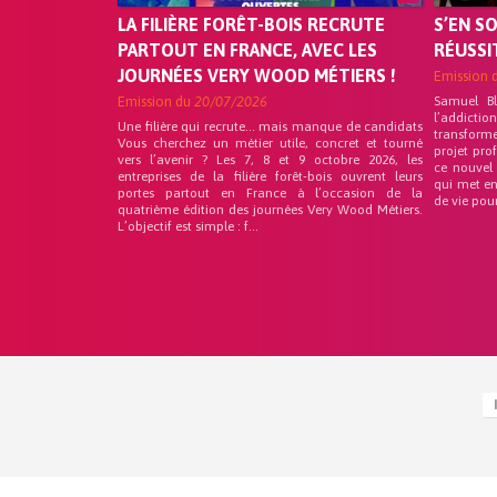
LA FILIÈRE FORÊT-BOIS RECRUTE
S’EN S
PARTOUT EN FRANCE, AVEC LES
RÉUSSI
JOURNÉES VERY WOOD MÉTIERS !
Emission 
Emission du
20/07/2026
Samuel B
l’addicti
Une filière qui recrute… mais manque de candidats
transform
Vous cherchez un métier utile, concret et tourné
projet pro
vers l’avenir ? Les 7, 8 et 9 octobre 2026, les
ce nouvel
entreprises de la filière forêt-bois ouvrent leurs
qui met en
portes partout en France à l’occasion de la
de vie pou
quatrième édition des journées Very Wood Métiers.
L’objectif est simple : f...