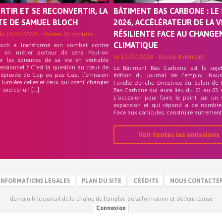
ORTIR ET SE RECONVERTIR, LA
BÂTIMENT BAS CARBONE : LE 
TE DE SAMUEL BLOCH
2026, ACCÉLÉRATEUR DE LA V
RÉSILIENTE FACE AU CHANG
du
16/07/2026
- Durée
30 minutes
CLIMATIQUE
loch a transformé son combat contre
on en métier porteur de sens Peut-on
le
15/07/2026
- Durée
8 minutes
er les épreuves de sa vie en véritable
fessionnel ? C’est la question au cœur de
Le Bâtiment Bas Carbone est le suje
 épisode de Cap ou pas Cap, l’émission
édition du journal de l’emploi. Nou
 lumière celles et ceux qui osent changer
Férielle Deriche Directrice du Salon de
r exercer un […]
Bas Carbone qui aura lieu du 01 au 03 
L’occasion pour faire le point sur un 
expansion et qui répond a de nombre
Face aux canicules, construire autrement 
Voir toutes les emissions
INFORMATIONS LÉGALES
PLAN DU SITE
CRÉDITS
NOUS CONTACTE
demain.fr le portail de la chaîne de l'emploi, de la formation et de l'entreprise
Connexion