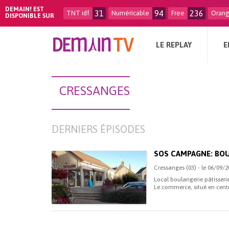
DEMAIN! EST
31
94
236
TNT idf
Numéricable
Free
Oran
DISPONIBLE SUR
LE REPLAY
E
CRESSANGES
DERNIERS ÉPISODES
SOS CAMPAGNE: BOU
Cressanges (03) - le 06/09/
Local boulangerie pâtisser
Le commerce, situé en centre