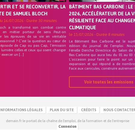
ORTIR ET SE RECONVERTIR, LA
BÂTIMENT BAS CARBONE : LE 
TE DE SAMUEL BLOCH
2026, ACCÉLÉRATEUR DE LA V
RÉSILIENTE FACE AU CHANG
du
16/07/2026
- Durée
30 minutes
CLIMATIQUE
loch a transformé son combat contre
on en métier porteur de sens Peut-on
le
15/07/2026
- Durée
8 minutes
er les épreuves de sa vie en véritable
fessionnel ? C’est la question au cœur de
Le Bâtiment Bas Carbone est le suje
 épisode de Cap ou pas Cap, l’émission
édition du journal de l’emploi. Nou
 lumière celles et ceux qui osent changer
Férielle Deriche Directrice du Salon de
r exercer un […]
Bas Carbone qui aura lieu du 01 au 03 
L’occasion pour faire le point sur un 
expansion et qui répond a de nombre
Face aux canicules, construire autrement 
Voir toutes les emissions
INFORMATIONS LÉGALES
PLAN DU SITE
CRÉDITS
NOUS CONTACTE
demain.fr le portail de la chaîne de l'emploi, de la formation et de l'entreprise
Connexion