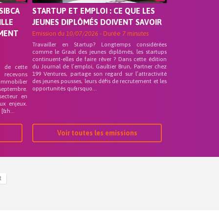
SIBCA
STARTUP ET EMPLOI : CE QUE LES
ILLE
JEUNES DIPLÔMÉS DOIVENT SAVOIR
EMENT
Emission du
10/07/2026
- Durée
7 minutes
Travailler en Startup? Longtemps considérées
comme le Graal des jeunes diplômés, les startups
continuent-elles de faire rêver ? Dans cette édition
du Journal de l’emploi, Gaultier Brun, Partner chez
t de cette
199 Ventures, partage son regard sur l’attractivité
s recevons
des jeunes pousses, leurs défis de recrutement et les
 Immobilier
opportunités qu&rsquo...
septembre.
secteur en
ux enjeux.
[&h...
Voir toutes les emissions
R