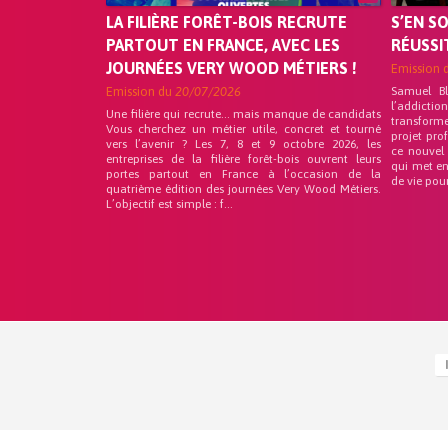
LA FILIÈRE FORÊT-BOIS RECRUTE
S’EN S
PARTOUT EN FRANCE, AVEC LES
RÉUSSI
JOURNÉES VERY WOOD MÉTIERS !
Emission 
Emission du
20/07/2026
Samuel B
l’addicti
Une filière qui recrute… mais manque de candidats
transform
Vous cherchez un métier utile, concret et tourné
projet pro
vers l’avenir ? Les 7, 8 et 9 octobre 2026, les
ce nouvel
entreprises de la filière forêt-bois ouvrent leurs
qui met en
portes partout en France à l’occasion de la
de vie pou
quatrième édition des journées Very Wood Métiers.
L’objectif est simple : f...