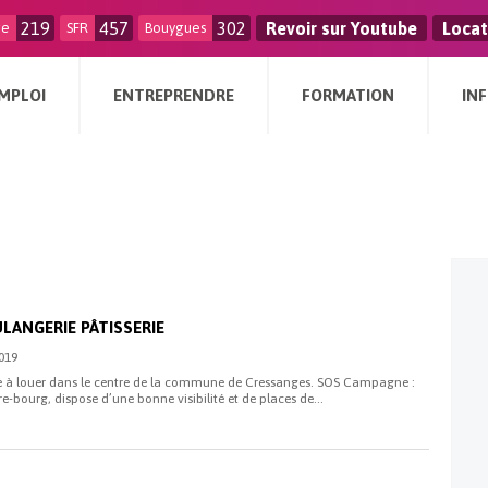
219
457
302
Revoir sur Youtube
Locat
ge
SFR
Bouygues
MPLOI
ENTREPRENDRE
FORMATION
IN
LANGERIE PÂTISSERIE
2019
ie à louer dans le centre de la commune de Cressanges. SOS Campagne :
-bourg, dispose d’une bonne visibilité et de places de...