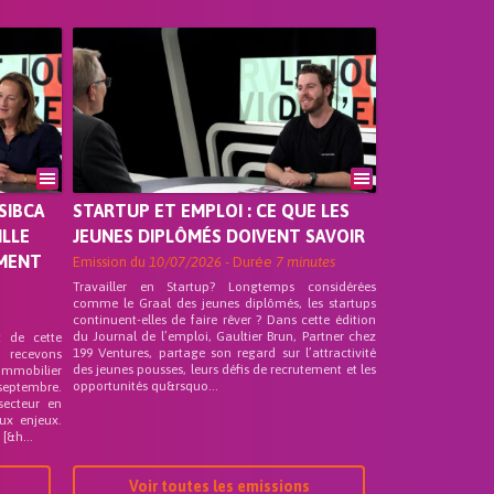
SIBCA
STARTUP ET EMPLOI : CE QUE LES
ILLE
JEUNES DIPLÔMÉS DOIVENT SAVOIR
EMENT
Emission du
10/07/2026
- Durée
7 minutes
Travailler en Startup? Longtemps considérées
comme le Graal des jeunes diplômés, les startups
continuent-elles de faire rêver ? Dans cette édition
du Journal de l’emploi, Gaultier Brun, Partner chez
t de cette
199 Ventures, partage son regard sur l’attractivité
s recevons
des jeunes pousses, leurs défis de recrutement et les
 Immobilier
opportunités qu&rsquo...
septembre.
secteur en
ux enjeux.
[&h...
Voir toutes les emissions