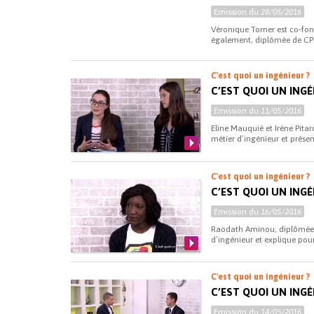
Emission du
28/05/2016
Véronique Torner est co-fond
également, diplômée de CPE 
C'est quoi un ingénieur ?
C’EST QUOI UN INGÉ
Emission du
11/05/2016
Eline Mauquié et Irène Pitar
métier d’ingénieur et présen
C'est quoi un ingénieur ?
C’EST QUOI UN ING
Emission du
16/05/2016
Raodath Aminou, diplômée d
d’ingénieur et explique pour
C'est quoi un ingénieur ?
C’EST QUOI UN INGÉ
Emission du
14/05/2016