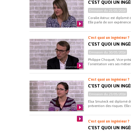
C’EST QUOI UN INGÉ
Emission du
21/05/2016
Coralie Astruc est diplomé 
Elle parle de son expérience
C'est quoi un ingénieur ?
C’EST QUOI UN INGÉ
Emission du
30/05/2016
Philippe Choquet, Vice-prés
l’orientation vers ses métie
C'est quoi un ingénieur ?
C’EST QUOI UN ING
Emission du
23/05/2016
Elsa Smuteck est diplomé de 
prévention des risques. Elle
C'est quoi un ingénieur ?
C’EST QUOI UN ING