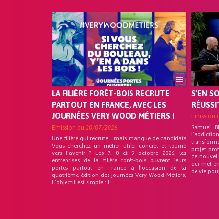
LA FILIÈRE FORÊT-BOIS RECRUTE
S’EN S
PARTOUT EN FRANCE, AVEC LES
RÉUSSI
JOURNÉES VERY WOOD MÉTIERS !
Emission 
Emission du
20/07/2026
Samuel B
l’addicti
Une filière qui recrute… mais manque de candidats
transform
Vous cherchez un métier utile, concret et tourné
projet pro
vers l’avenir ? Les 7, 8 et 9 octobre 2026, les
ce nouvel
entreprises de la filière forêt-bois ouvrent leurs
qui met en
portes partout en France à l’occasion de la
de vie pou
quatrième édition des journées Very Wood Métiers.
L’objectif est simple : f...