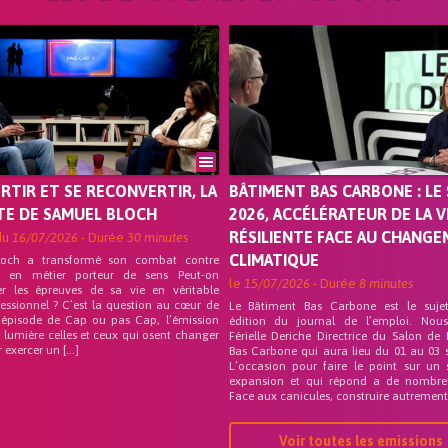
ORTIR ET SE RECONVERTIR, LA
BÂTIMENT BAS CARBONE : LE 
TE DE SAMUEL BLOCH
2026, ACCÉLÉRATEUR DE LA V
RÉSILIENTE FACE AU CHANG
du
16/07/2026
- Durée
30 minutes
CLIMATIQUE
loch a transformé son combat contre
on en métier porteur de sens Peut-on
le
15/07/2026
- Durée
8 minutes
er les épreuves de sa vie en véritable
fessionnel ? C’est la question au cœur de
Le Bâtiment Bas Carbone est le suje
 épisode de Cap ou pas Cap, l’émission
édition du journal de l’emploi. Nou
 lumière celles et ceux qui osent changer
Férielle Deriche Directrice du Salon de
r exercer un […]
Bas Carbone qui aura lieu du 01 au 03 
L’occasion pour faire le point sur un 
expansion et qui répond a de nombre
Face aux canicules, construire autrement 
Voir toutes les emissions