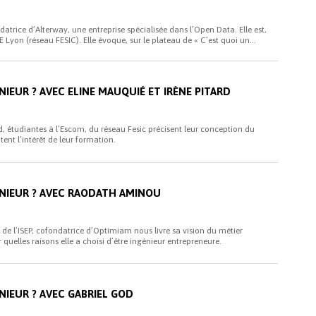
atrice d’Alterway, une entreprise spécialisée dans l’Open Data. Elle est,
Lyon (réseau FESIC). Elle évoque, sur le plateau de « C’est quoi un...
NIEUR ? AVEC ELINE MAUQUIÉ ET IRÈNE PITARD
d, étudiantes à l’Escom, du réseau Fesic précisent leur conception du
tent l’intérêt de leur formation.
ÉNIEUR ? AVEC RAODATH AMINOU
e l’ISEP, cofondatrice d’Optimiam nous livre sa vision du métier
 quelles raisons elle a choisi d’être ingénieur entrepreneure.
NIEUR ? AVEC GABRIEL GOD