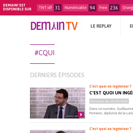
DEMAIN! EST
31
94
236
TNT idf
Numéricable
Free
Oran
DISPONIBLE SUR
LE REPLAY
E
#CQUI
DERNIERS ÉPISODES
C'est quoi un ingénieur ?
C’EST QUOI UN INGÉ
Emission du
25/05/2016
Dans ce numéro, Guillaume 
Portevin, diplomé de la LaSa
C'est quoi un ingénieur ?