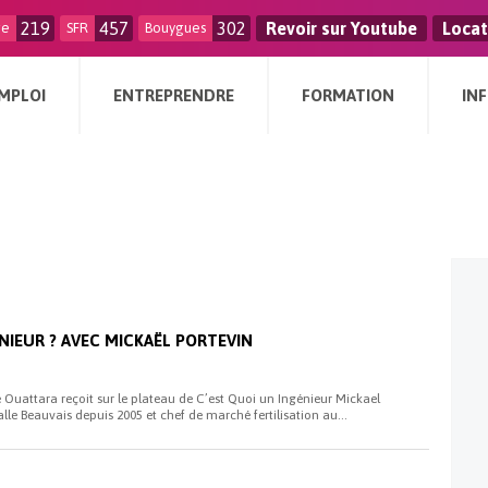
219
457
302
Revoir sur Youtube
Locat
ge
SFR
Bouygues
MPLOI
ENTREPRENDRE
FORMATION
IN
NIEUR ? AVEC MICKAËL PORTEVIN
Ouattara reçoit sur le plateau de C’est Quoi un Ingénieur Mickael
lle Beauvais depuis 2005 et chef de marché fertilisation au...