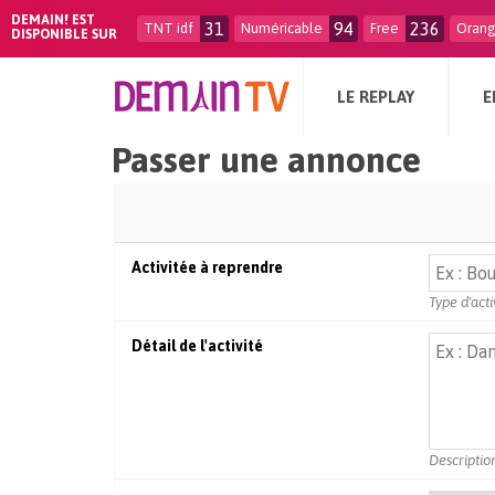
DEMAIN! EST
31
94
236
TNT idf
Numéricable
Free
Oran
DISPONIBLE SUR
LE REPLAY
E
Passer une annonce
Activitée à reprendre
Type d'acti
Détail de l'activité
Description