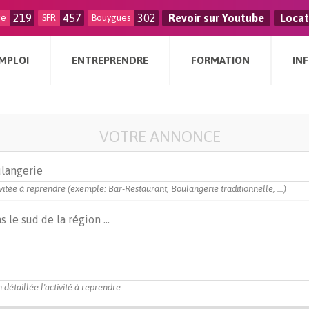
219
457
302
Revoir sur Youtube
Locat
ge
SFR
Bouygues
MPLOI
ENTREPRENDRE
FORMATION
IN
VOTRE ANNONCE
vitée à reprendre (exemple: Bar-Restaurant, Boulangerie traditionnelle, ...)
 détaillée l'activité à reprendre