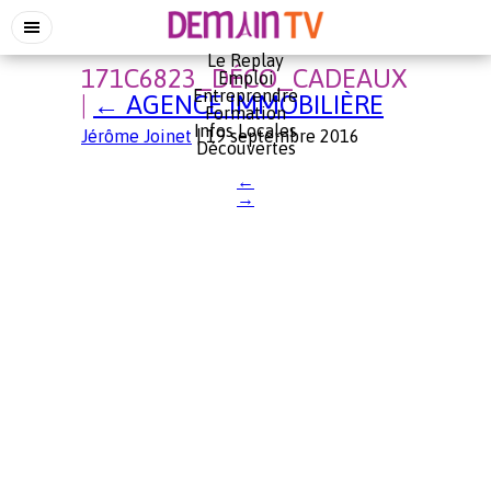
Le Replay
171C6823_DÉCO_CADEAUX
Emploi
Entreprendre
|
←
AGENCE IMMOBILIÈRE
Formation
Infos Locales
Jérôme Joinet
|
19 septembre 2016
Découvertes
←
→